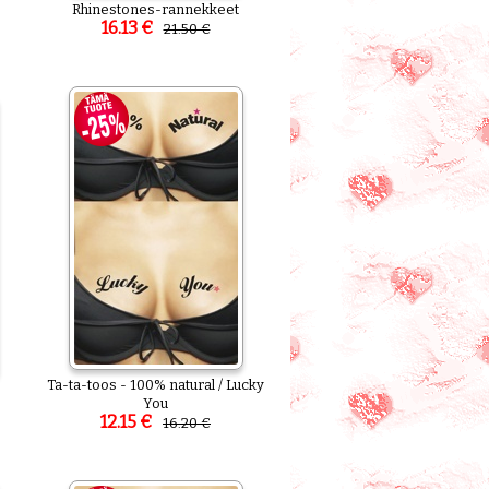
Rhinestones-rannekkeet
16.13 €
21.50 €
Ta-ta-toos - 100% natural / Lucky
You
12.15 €
16.20 €