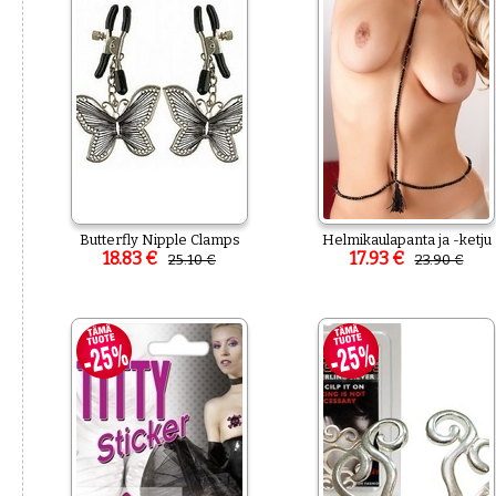
Butterfly Nipple Clamps
Helmikaulapanta ja -ketju
18.83 €
17.93 €
25.10 €
23.90 €