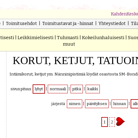
KahdenKesk
e
|
Toimitusehdot
|
Toimitustavat ja -hinnat
|
Yhteystiedot
|
Til
tisesti
|
Leikkimielisesti
|
Tuhmasti
|
Kokeilunhaluisesti
|
Suos
muut
KORUT, KETJUT, TATUOI
Intiimikorut, ketjut ym. Nänninipistimiä löydät osastosta SM-Bond
sivun pituus
lyhyt
|
normaali
|
pitkä
|
kaikki
järjestä
nimen
|
päivityksen
|
hinnan
|
al
1
2