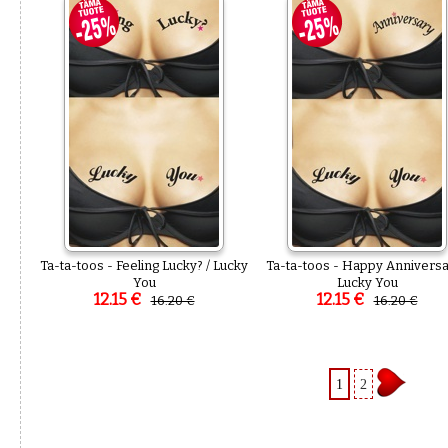
Ta-ta-toos - Feeling Lucky? / Lucky
Ta-ta-toos - Happy Anniversa
You
Lucky You
12.15 €
12.15 €
16.20 €
16.20 €
1
2