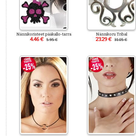
Nännikoristeet pääkallo-tarra
Nännikoru Tribal
4.46 €
23.29 €
5.95 €
31.05 €