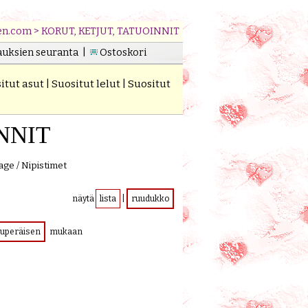
en.com
>
KORUT, KETJUT, TATUOINNIT
auksien seuranta
|
Ostoskori
itut asut
|
Suositut lelut
|
Suositut
NNIT
age / Nipistimet
näytä
lista
|
ruudukko
kuperäisen
mukaan