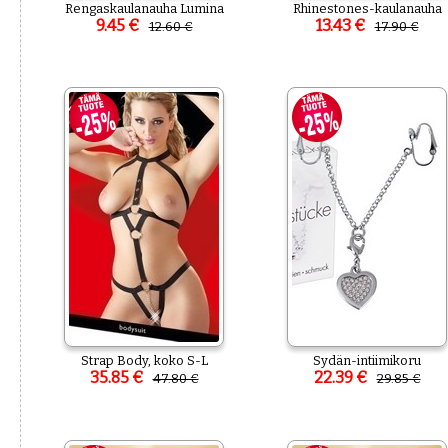
Rengaskaulanauha Lumina
Rhinestones-kaulanauha
9.45 €
13.43 €
12.60 €
17.90 €
Strap Body, koko S-L
Sydän-intiimikoru
35.85 €
22.39 €
47.80 €
29.85 €