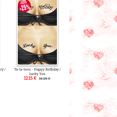
ry /
Ta-ta-toos - Happy Birthday /
Lucky You
12.15 €
16.20 €