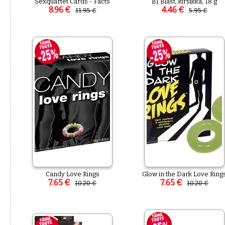
Sexquartet Cards - Facts
BJ Blast, kirsikka, 18 g
8.96 €
4.46 €
11.95 €
5.95 €
Candy Love Rings
Glow in the Dark Love Ring
7.65 €
7.65 €
10.20 €
10.20 €