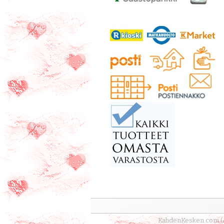
KahdenKesken.com (Avi