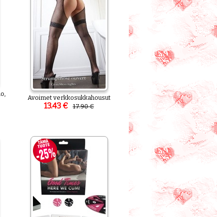
o,
Avoimet verkkosukkahousut
13.43 €
17.90 €