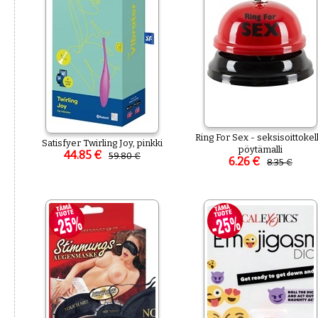
Ring For Sex - seksisoittokell
Satisfyer Twirling Joy, pinkki
pöytämalli
44.85 €
59.80 €
6.26 €
8.35 €