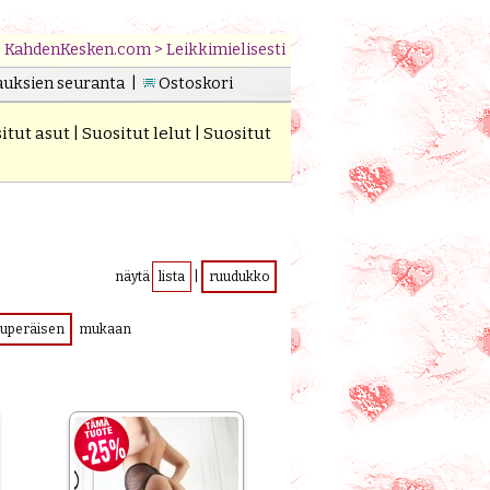
KahdenKesken.com
>
Leikkimielisesti
auksien seuranta
|
Ostoskori
itut asut
|
Suositut lelut
|
Suositut
näytä
lista
|
ruudukko
kuperäisen
mukaan