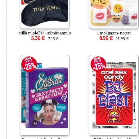
Millä mielellä? -silmänaamio
Emojigasm-nopat
5.36 €
8.96 €
7.15 €
11.95 €