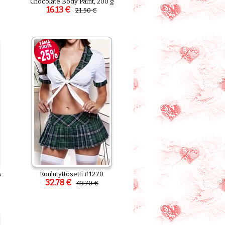
Chocolate Body Paint, 200 g
16.13 €
21.50 €
s
Koulutyttösetti #1270
32.78 €
43.70 €