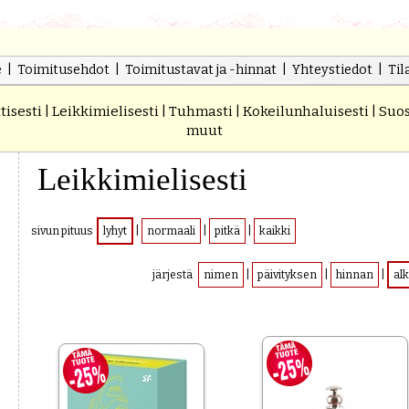
e
|
Toimitusehdot
|
Toimitustavat ja -hinnat
|
Yhteystiedot
|
Til
tisesti
|
Leikkimielisesti
|
Tuhmasti
|
Kokeilunhaluisesti
|
Suos
muut
Leikkimielisesti
sivun pituus
lyhyt
|
normaali
|
pitkä
|
kaikki
järjestä
nimen
|
päivityksen
|
hinnan
|
al