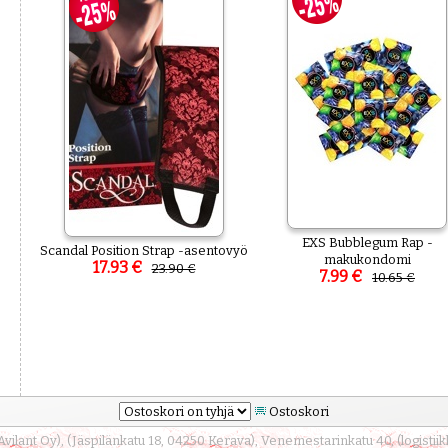
EXS Bubblegum Rap -
Scandal Position Strap -asentovyö
makukondomi
17.93 €
23.90 €
7.99 €
10.65 €
Ostoskori
lant Oy), (Jäspilänkatu 18, 04250 Kerava), Venemestarinkatu 40, (logistii