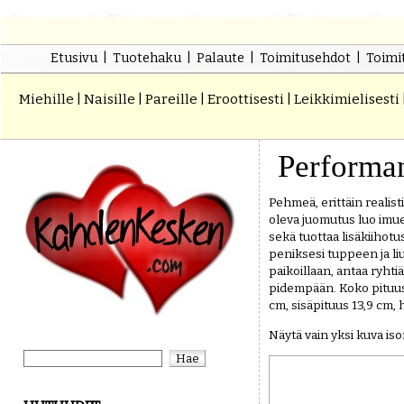
Etusivu
|
Tuotehaku
|
Palaute
|
Toimitusehdot
|
Toimit
Miehille
|
Naisille
|
Pareille
|
Eroottisesti
|
Leikkimielisesti
Performa
Pehmeä, erittäin realist
oleva juomutus luo imue
sekä tuottaa lisäkiihot
peniksesi tuppeen ja li
paikoillaan, antaa ryhti
pidempään. Koko pituus
cm, sisäpituus 13,9 cm, h
Näytä vain yksi kuva is