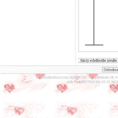
KahdenKesken.com (Avilant Oy), (Jäspilänkatu 18, 0
puh. 044 2027805 klo 10-15, txt