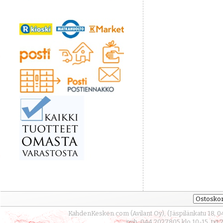
KahdenKesken.com (Avilant Oy), (Jäspilänkatu 18, 0
puh. 044 2027805 klo 10-15, txt