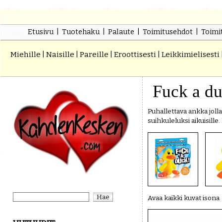
Etusivu
|
Tuotehaku
|
Palaute
|
Toimitusehdot
|
Toimit
Miehille
|
Naisille
|
Pareille
|
Eroottisesti
|
Leikkimielisesti
Fuck a d
Puhallettava ankka joll
suihkuleluksi aikuisille
Avaa kaikki kuvat isona